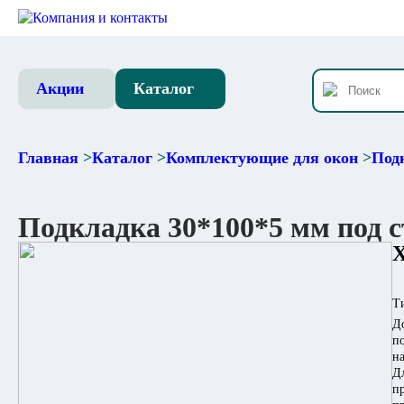
Компания и контакты
Акции
Каталог
Главная
>
Каталог
>
Комплектующие для окон
>
Подк
Подкладка 30*100*5 мм под 
Т
Д
п
на
Д
п