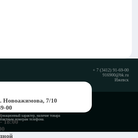
+ 7 (3412) 91-69-00
916900@bk.ru
Ижевск
л. Новоажимова, 7/10
© Группа компаний «Крепежи» 2023
69-00
Политика конфедициальности
u
ормационный характер, наличие товара
онтактным номерам телефона.
- 18:00
00
одной