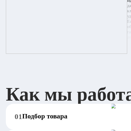
п
д
к
у
Е
о
г
д
Как мы работ
01
Подбор товара