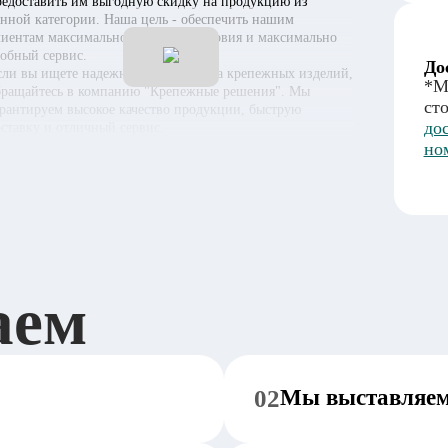
редоставить им выгодную скидку на продукцию из
анной категории. Наша цель - обеспечить нашим
лиентам максимально выгодные условия и максимально
добный сервис.
До
сли вы ищете надежного поставщика крепежных изделий,
*М
бращайтесь в компанию "Крепежные решения". Мы
ст
арантируем высокое качество продукции, быструю
до
оставку и отличный сервис.
но
аем
02
Мы выставляем