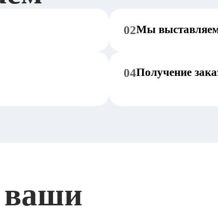
02
Мы выставляем
04
Получение зака
 ваши