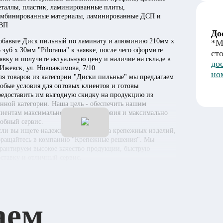
еталлы, пластик, ламинированные плиты,
омбинированные материалы, ламинированные ДСП и
ВП
До
обавьте Диск пильный по ламинату и алюминию 210мм х
*М
 зуб х 30мм "Pilorama" к заявке, после чего оформите
ст
явку и получите актуальную цену и наличие на складе в
до
 Ижевск, ул. Новоажимова, 7/10.
но
ля товаров из категории "Диски пильные" мы предлагаем
собые условия для оптовых клиентов и готовы
редоставить им выгодную скидку на продукцию из
анной категории. Наша цель - обеспечить нашим
лиентам максимально выгодные условия и максимально
добный сервис.
сли вы ищете надежного поставщика крепежных изделий,
бращайтесь в компанию "Крепежные решения". Мы
арантируем высокое качество продукции, быструю
оставку и отличный сервис.
аем