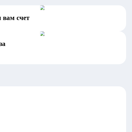
 вам счет
за