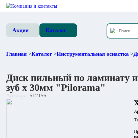
Компания и контакты
Акции
Каталог
Главная
>
Каталог
>
Инструментальная оснастка
>
Д
Диск пильный по ламинату и
зуб х 30мм "Pilorama"
Артикул:
512156
А
Т
П
р