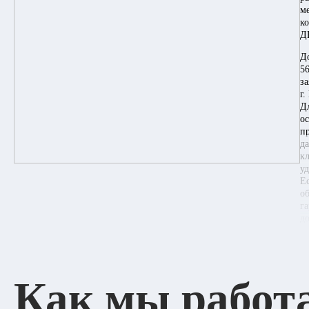
м
к
Д
Д
56
за
г.
Д
о
п
д
к
у
Е
о
г
д
Как мы работ