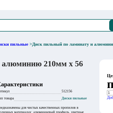
иски пильные
>
Диск пильный по ламинату и алюминию
 алюминию 210мм х 56
Це
п
Характеристики
ртикул
512156
Доб
ип товара
Диски пильные
редназначены для чистых качественных пропилов в
азличных материалах: алюминиевый профиль, цветные