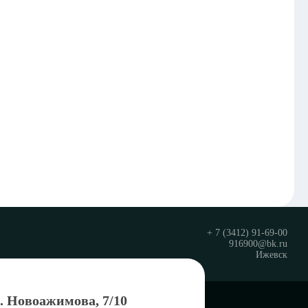
+ 7 (3412) 91-69-00
916900@bk.ru
Ижевск
л. Новоажимова, 7/10