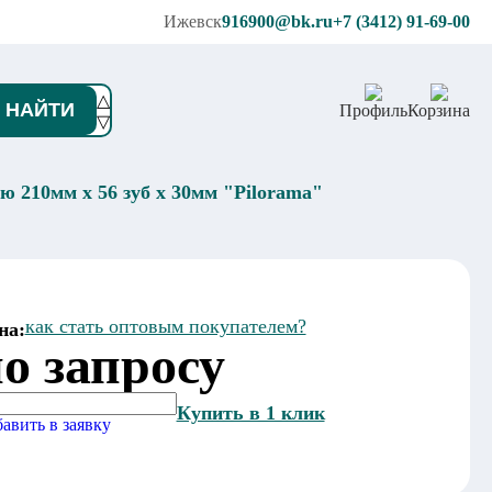
Ижевск
916900@bk.ru
+7 (3412) 91-69-00
△
НАЙТИ
Профиль
Корзина
▽
 210мм х 56 зуб х 30мм "Pilorama"
как стать оптовым покупателем?
на:
о запросу
Купить в 1 клик
авить в заявку